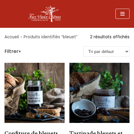
Aller
au
contenu
Accueil
»
Produits identifiés “bleuet”
2 résultats affichés
Filtrer»
Confiture de bleuets
Tartinade bleuets et