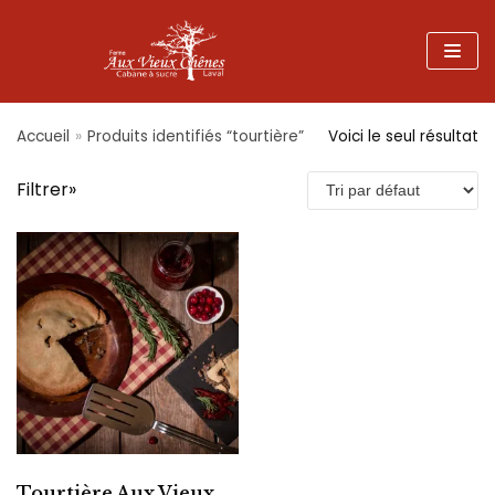
Aller
au
contenu
Accueil
»
Produits identifiés “tourtière”
Voici le seul résultat
Filtrer»
Tourtière Aux Vieux